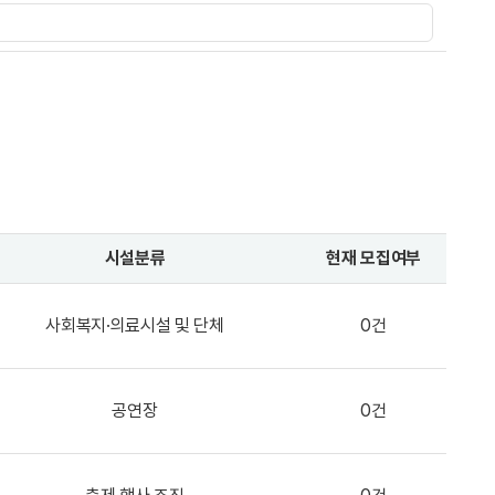
시설분류
현재 모집여부
사회복지·의료시설 및 단체
0건
공연장
0건