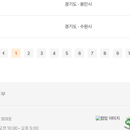
경기도 · 용인시
경기도 · 수원시
1
2
3
4
5
6
7
8
9
거부
 309호
오전 10:00~ 오후 5:00