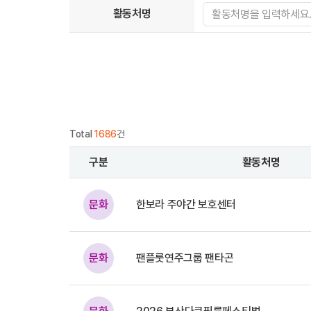
활동처명
Total
1686
건
구분
활동처명
문화
한보라 주야간 보호센터
문화
팬플룻연주그룹 팬타곤