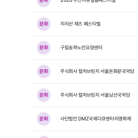
문화
2026 부산다큐필름페스티벌
문화
지리산 재즈 페스티벌
문화
구립송파노인요양센터
문화
주식회사 컬처브릿지 서울돈화문국악당
문화
주식회사 컬처브릿지 서울남산국악당
문화
사단법인 DMZ국제다큐멘터리영화제